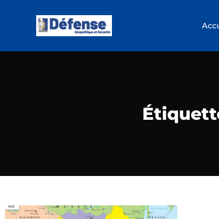
Accu
Étiquett